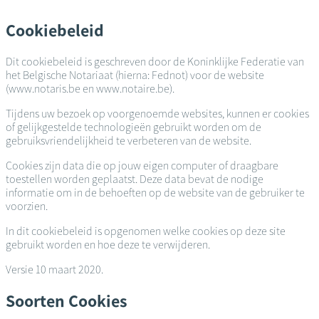
Overslaan
en
Cookiebeleid
naar
de
Dit cookiebeleid is geschreven door de Koninklijke Federatie van
inhoud
het Belgische Notariaat (hierna: Fednot) voor de website
gaan
(www.notaris.be en www.notaire.be).
Tijdens uw bezoek op voorgenoemde websites, kunnen er cookies
of gelijkgestelde technologieën gebruikt worden om de
gebruiksvriendelijkheid te verbeteren van de website.
Cookies zijn data die op jouw eigen computer of draagbare
toestellen worden geplaatst. Deze data bevat de nodige
informatie om in de behoeften op de website van de gebruiker te
voorzien.
In dit cookiebeleid is opgenomen welke cookies op deze site
gebruikt worden en hoe deze te verwijderen.
Versie 10 maart 2020.
Soorten Cookies